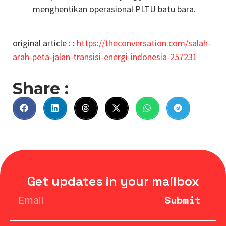
menghentikan operasional PLTU batu bara.
original article : :
https://theconversation.com/salah-
arah-peta-jalan-transisi-energi-indonesia-257231
Share :
Get updates in your mailbox
Submit