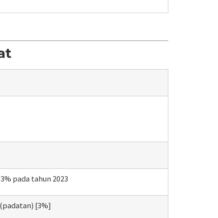
at
r 3% pada tahun 2023
 (padatan) [3%]