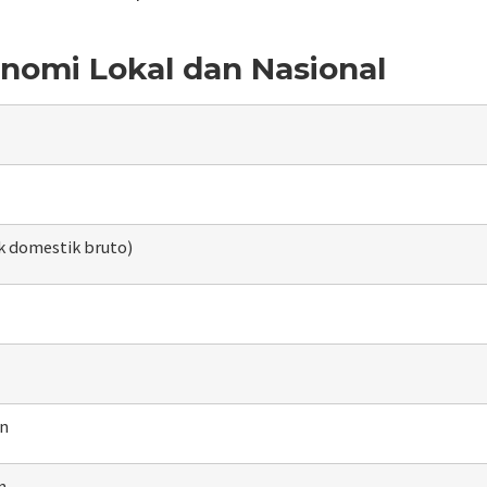
omi Lokal dan Nasional
 domestik bruto)
un
n