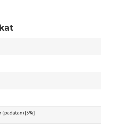
kat
nnya (padatan) [5%]