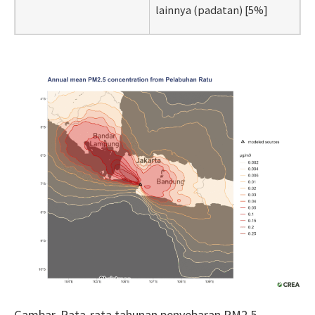
lainnya (padatan) [5%]
Gambar.
Rata-rata tahunan penyebaran PM2.5